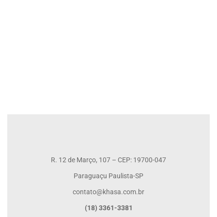
Locação Residencial
R$1.500
/ + IPTU
2 Qt
1 Ba
R. 12 de Março, 107 – CEP: 19700-047
Paraguaçu Paulista-SP
contato@khasa.com.br
(18) 3361-3381