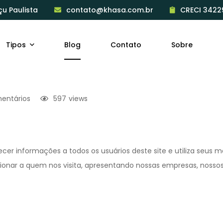
çu Paulista
contato@khasa.com.br
CRECI 3422
Tipos
Blog
Contato
Sobre
entários
597
views
cer informações a todos os usuários deste site e utiliza seus m
pcionar a quem nos visita, apresentando nossas empresas, nosso