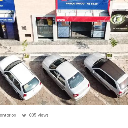
ntários
835
views