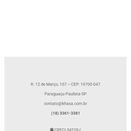
VENDA RESIDENCIAL
R$230.000
2 Qt
1 Ba
R. 12 de Março, 107 – CEP: 19700-047
Paraguaçu Paulista-SP
contato@khasa.com.br
(18) 3361-3381
CRECI 34229J