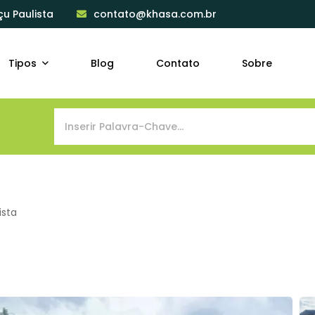
çu Paulista
contato@khasa.com.br
Tipos
Blog
Contato
Sobre
ista