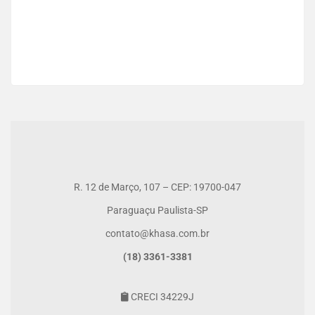
R$1.800
1 Ba
R. 12 de Março, 107 – CEP: 19700-047
Paraguaçu Paulista-SP
contato@khasa.com.br
(18) 3361-3381
CRECI 34229J