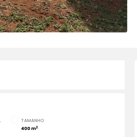
L
TAMANHO
2
400 m