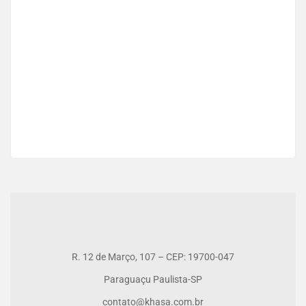
Venda Residencial
R$520.000
3 Qt
2 Ba
R. 12 de Março, 107 – CEP: 19700-047
Paraguaçu Paulista-SP
contato@khasa.com.br