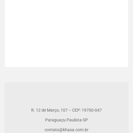
Venda Residencial
R$650.000
2
3 Qt
2 Ba
269 m
R. 12 de Março, 107 – CEP: 19700-047
Paraguaçu Paulista-SP
contato@khasa.com.br