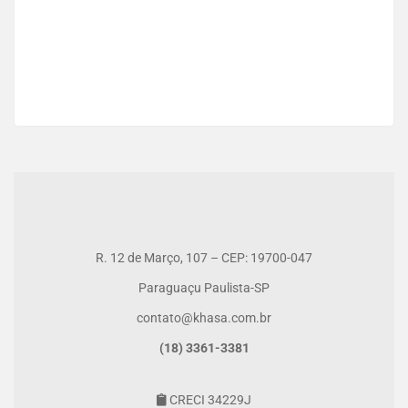
VENDA RESIDENCIAL
R$650.000
03 Qt
03 Ba
R. 12 de Março, 107 – CEP: 19700-047
Paraguaçu Paulista-SP
contato@khasa.com.br
(18) 3361-3381
CRECI 34229J