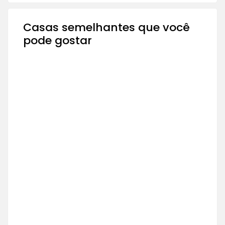
Casas semelhantes que você
pode gostar
À VENDA
VENDA RESIDENCIAL
R$800.000
2 Qt
2 Ba