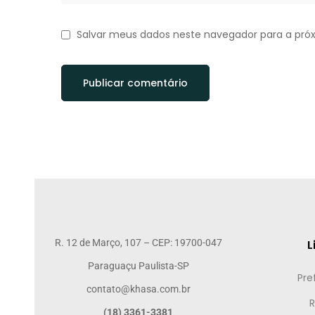
Salvar meus dados neste navegador para a pró
R. 12 de Março, 107 – CEP: 19700-047
L
Paraguaçu Paulista-SP
Pre
contato@khasa.com.br
R
(18) 3361-3381