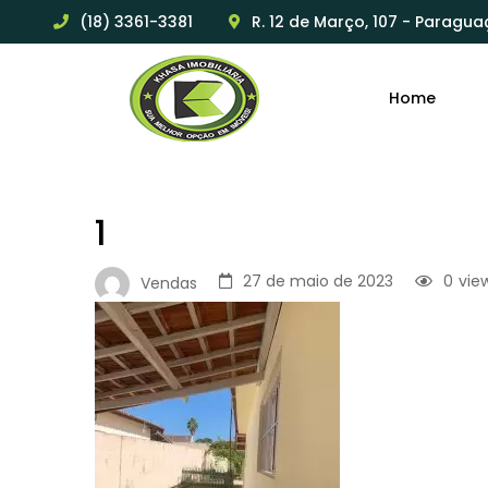
(18) 3361-3381
R. 12 de Março, 107 - Paragua
Home
1
27 de maio de 2023
0
vie
Vendas