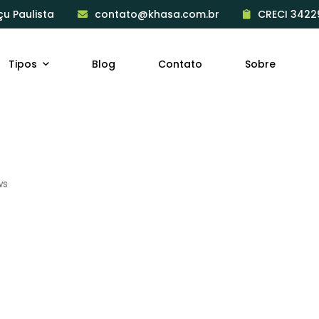
çu Paulista
contato@khasa.com.br
CRECI 3422
Tipos
Blog
Contato
Sobre
ws