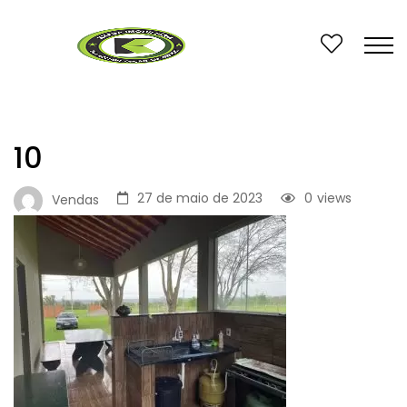
10
27 de maio de 2023
0
views
Vendas