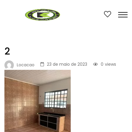
2
23 de maio de 2023
0
views
Locacao