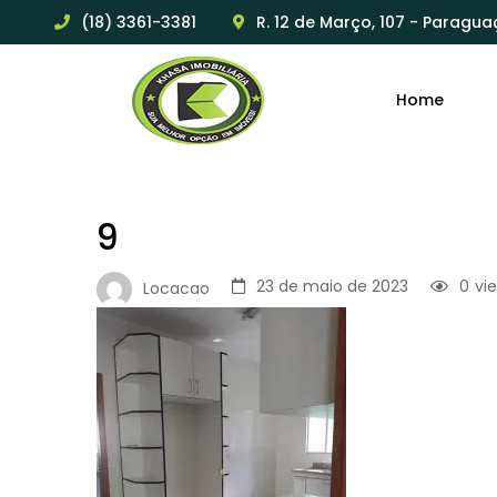
(18) 3361-3381
R. 12 de Março, 107 - Paragua
Home
9
23 de maio de 2023
0
vi
Locacao