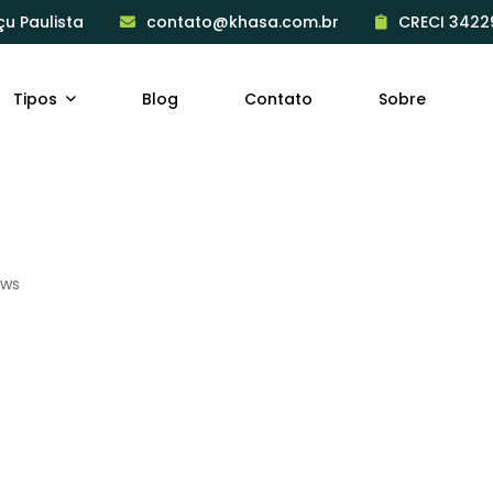
çu Paulista
contato@khasa.com.br
CRECI 3422
Tipos
Blog
Contato
Sobre
ews