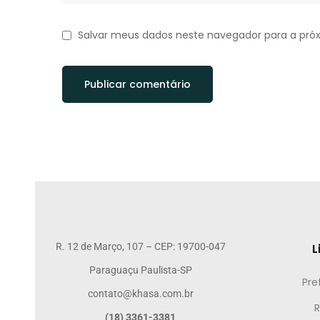
Salvar meus dados neste navegador para a pró
R. 12 de Março, 107 – CEP: 19700-047
L
Paraguaçu Paulista-SP
Pre
contato@khasa.com.br
R
(18) 3361-3381