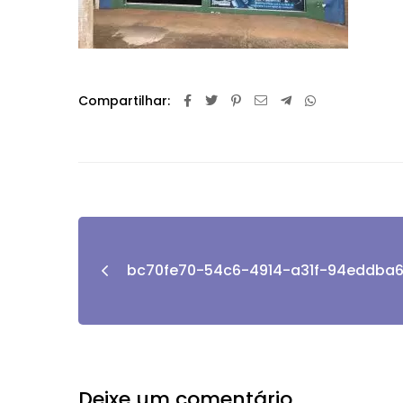
Compartilhar:
bc70fe70-54c6-4914-a31f-94eddba
Deixe um comentário