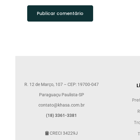
R. 12 de Março, 107 – CEP: 19700-047
L
Paraguaçu Paulista-SP
Pre
contato@khasa.com.br
R
(18) 3361-3381
Tr
CRECI 34229J