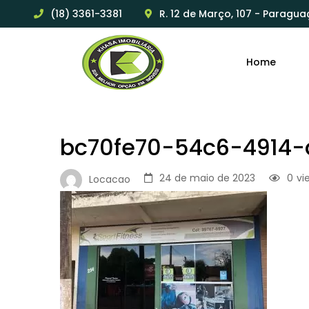
(18) 3361-3381
R. 12 de Março, 107 - Paragua
Home
bc70fe70-54c6-4914-
24 de maio de 2023
0
vi
Locacao