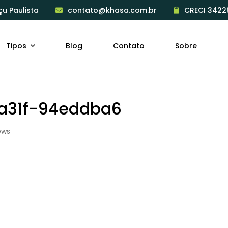
çu Paulista
contato@khasa.com.br
CRECI 3422
Tipos
Blog
Contato
Sobre
a31f-94eddba6
ews