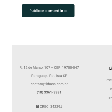
R. 12 de Março, 107 – CEP: 19700-047
L
Paraguaçu Paulista-SP
Pre
contato@khasa.com.br
R
(18) 3361-3381
Tr
CRECI 34229J