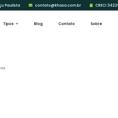
çu Paulista
contato@khasa.com.br
CRECI 3422
Tipos
Blog
Contato
Sobre
ews