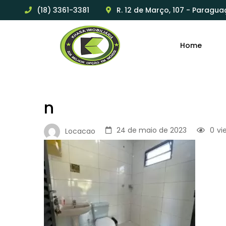
(18) 3361-3381
R. 12 de Março, 107 - Paragua
Home
n
24 de maio de 2023
0
vi
Locacao