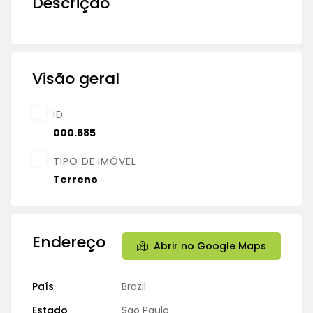
Descrição
Visão geral
ID
000.685
TIPO DE IMÓVEL
Terreno
Endereço
Abrir no Google Maps
País
Brazil
Estado
São Paulo