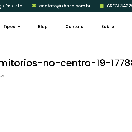
çu Paulista
contato@khasa.com.br
CRECI 3422
Tipos
Blog
Contato
Sobre
itorios-no-centro-19-1778
ews