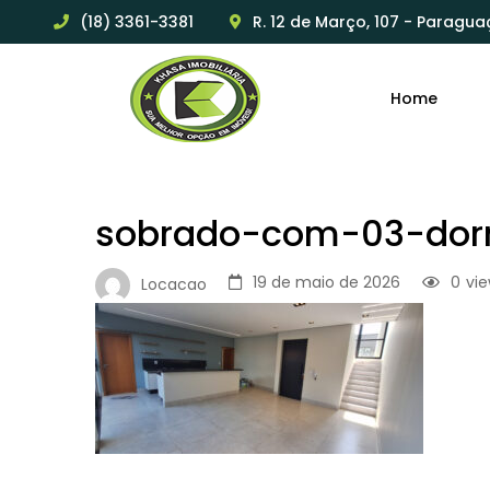
(18) 3361-3381
R. 12 de Março, 107 - Paragua
Home
sobrado-com-03-dorm
19 de maio de 2026
0
vi
Locacao