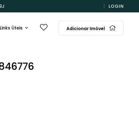
9J
LOGIN
Links Úteis
Adicionar Imóvel
846776