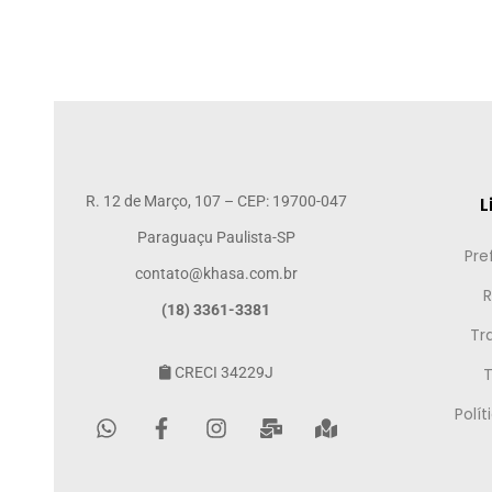
R. 12 de Março, 107 – CEP: 19700-047
L
Paraguaçu Paulista-SP
Pre
contato@khasa.com.br
R
(18) 3361-3381
Tr
CRECI 34229J
Polí