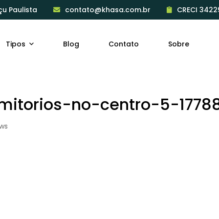
çu Paulista
contato@khasa.com.br
CRECI 3422
Tipos
Blog
Contato
Sobre
itorios-no-centro-5-1778
ews