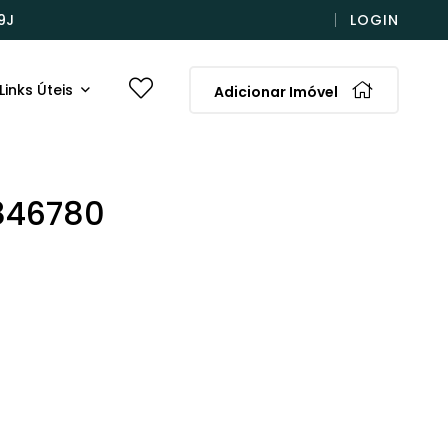
9J
LOGIN
Links Úteis
Adicionar Imóvel
846780