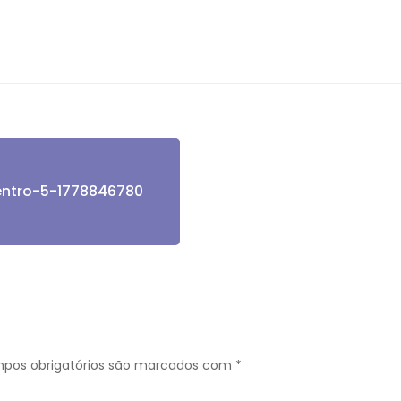
ntro-5-1778846780
pos obrigatórios são marcados com
*