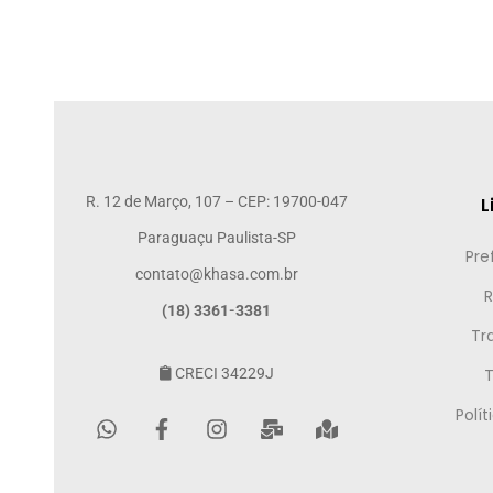
R. 12 de Março, 107 – CEP: 19700-047
L
Paraguaçu Paulista-SP
Pre
contato@khasa.com.br
R
(18) 3361-3381
Tr
CRECI 34229J
Polí