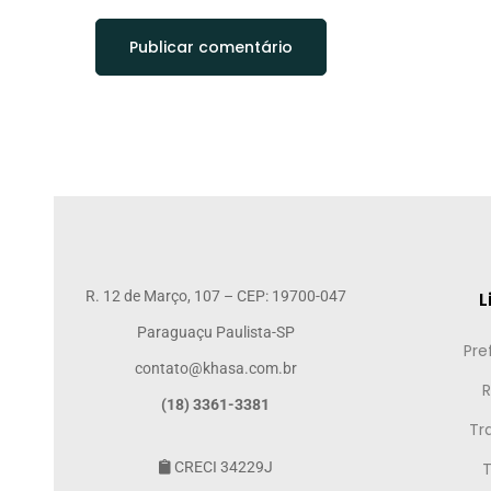
R. 12 de Março, 107 – CEP: 19700-047
L
Paraguaçu Paulista-SP
Pre
contato@khasa.com.br
R
(18) 3361-3381
Tr
CRECI 34229J