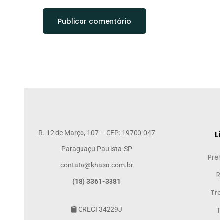
R. 12 de Março, 107 – CEP: 19700-047
L
Paraguaçu Paulista-SP
Pre
contato@khasa.com.br
R
(18) 3361-3381
Tr
CRECI 34229J