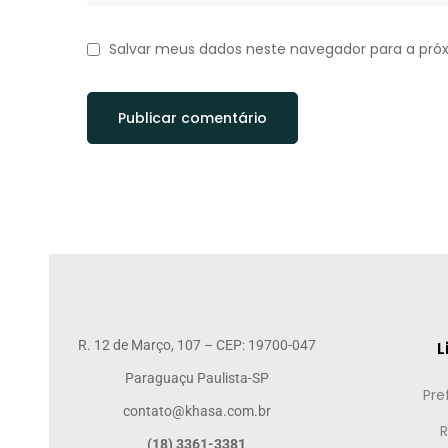
Salvar meus dados neste navegador para a pró
R. 12 de Março, 107 – CEP: 19700-047
L
Paraguaçu Paulista-SP
Pre
contato@khasa.com.br
R
(18) 3361-3381