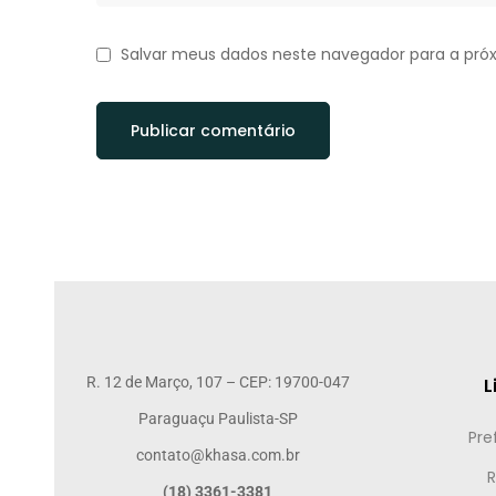
Salvar meus dados neste navegador para a pró
R. 12 de Março, 107 – CEP: 19700-047
L
Paraguaçu Paulista-SP
Pre
contato@khasa.com.br
R
(18) 3361-3381