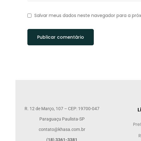
Salvar meus dados neste navegador para a pró
R. 12 de Março, 107 – CEP: 19700-047
L
Paraguaçu Paulista-SP
Pre
contato@khasa.com.br
R
(18) 3361-3381