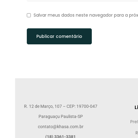
Salvar meus dados neste navegador para a pró
R. 12 de Março, 107 – CEP: 19700-047
L
Paraguaçu Paulista-SP
Pre
contato@khasa.com.br
R
(18) 3361-3381