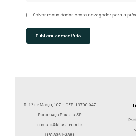
Salvar meus dados neste navegador para a pró
R. 12 de Março, 107 – CEP: 19700-047
L
Paraguaçu Paulista-SP
Pre
contato@khasa.com.br
R
(18) 3361-3381