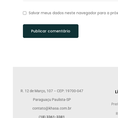
Salvar meus dados neste navegador para a pró
R. 12 de Março, 107 – CEP: 19700-047
L
Paraguaçu Paulista-SP
Pre
contato@khasa.com.br
R
(18) 3361-3381