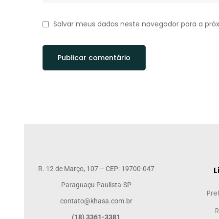
Salvar meus dados neste navegador para a pró
R. 12 de Março, 107 – CEP: 19700-047
L
Paraguaçu Paulista-SP
Pre
contato@khasa.com.br
R
(18) 3361-3381