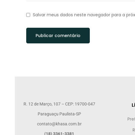
Salvar meus dados neste navegador para a pró
R. 12 de Março, 107 – CEP: 19700-047
L
Paraguaçu Paulista-SP
Pre
contato@khasa.com.br
R
(18) 3361-3381