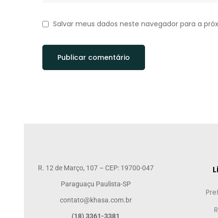
Salvar meus dados neste navegador para a pró
R. 12 de Março, 107 – CEP: 19700-047
L
Paraguaçu Paulista-SP
Pre
contato@khasa.com.br
R
(18) 3361-3381