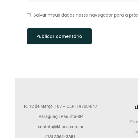
Salvar meus dados neste navegador para a pró
R. 12 de Março, 107 – CEP: 19700-047
L
Paraguaçu Paulista-SP
Pre
contato@khasa.com.br
R
(18) 3361-3381