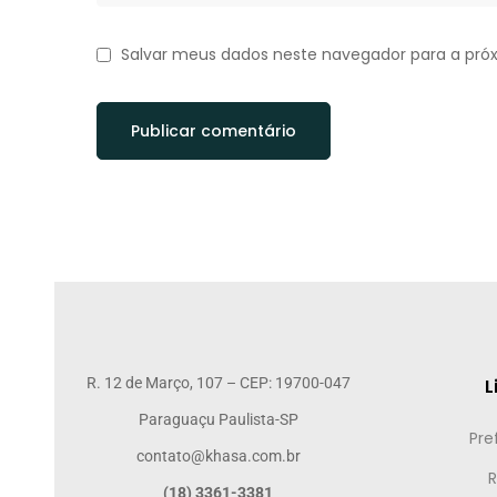
Salvar meus dados neste navegador para a pró
R. 12 de Março, 107 – CEP: 19700-047
L
Paraguaçu Paulista-SP
Pre
contato@khasa.com.br
R
(18) 3361-3381