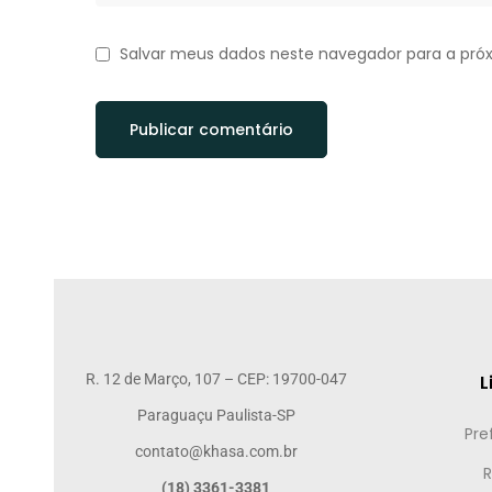
Salvar meus dados neste navegador para a pró
R. 12 de Março, 107 – CEP: 19700-047
L
Paraguaçu Paulista-SP
Pre
contato@khasa.com.br
R
(18) 3361-3381