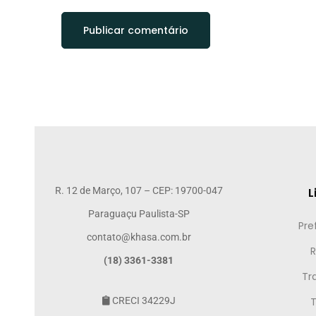
R. 12 de Março, 107 – CEP: 19700-047
L
Paraguaçu Paulista-SP
Pre
contato@khasa.com.br
R
(18) 3361-3381
Tr
CRECI 34229J