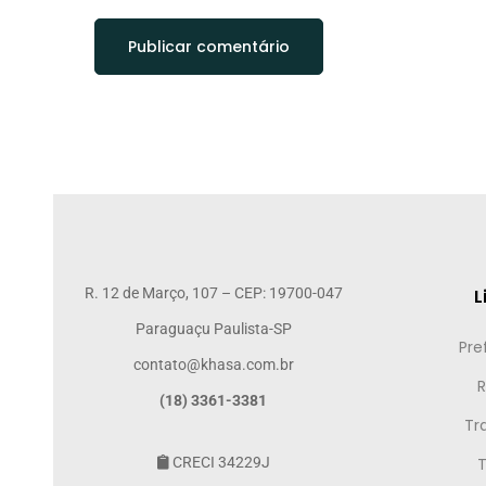
R. 12 de Março, 107 – CEP: 19700-047
L
Paraguaçu Paulista-SP
Pre
contato@khasa.com.br
R
(18) 3361-3381
Tr
CRECI 34229J