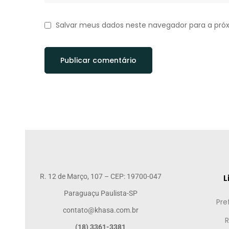
Salvar meus dados neste navegador para a pró
R. 12 de Março, 107 – CEP: 19700-047
L
Paraguaçu Paulista-SP
Pre
contato@khasa.com.br
R
(18) 3361-3381